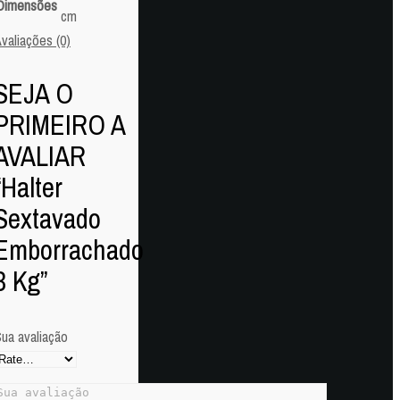
Dimensões
cm
valiações (0)
SEJA O
PRIMEIRO A
AVALIAR
“Halter
Sextavado
Emborrachado
3 Kg”
ua avaliação