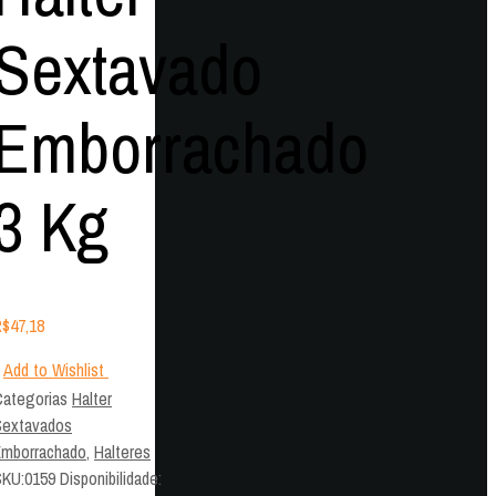
Sextavado
Emborrachado
3 Kg
R$
47,18
Add to Wishlist
ategorias
Halter
Sextavados
Emborrachado
,
Halteres
SKU:
0159
Disponibilidade
: