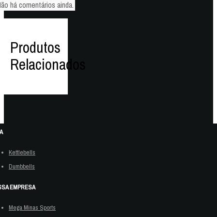
ão há comentários ainda.
Produtos
Relacionados
A
Kettlebells
Dumbbells
SA EMPRESA
Mega Minas Sports