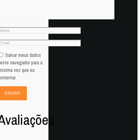
Salvar meus dados
este navegador para a
róxima vez que eu
omentar.
Avaliações