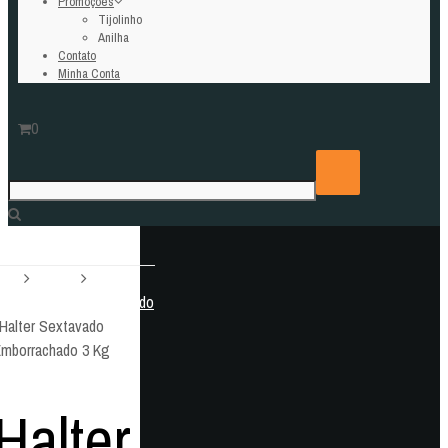
Promoções
Tijolinho
Anilha
Contato
Minha Conta
0
nício
Halteres
Halter
extavados Emborrachado
Halter Sextavado
mborrachado 3 Kg
Halter