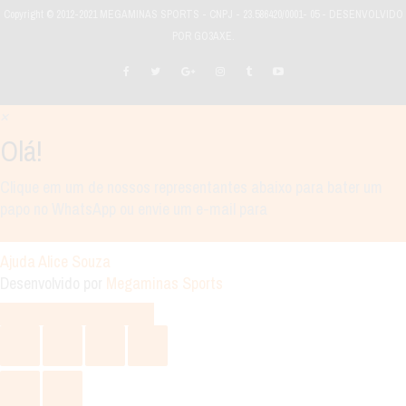
Copyright © 2012-2021 MEGAMINAS SPORTS - CNPJ - 23.586420/0001- 05 - DESENVOLVIDO
POR GO3AXE.
×
Olá!
Clique em um de nossos representantes abaixo para bater um
papo no WhatsApp ou envie um e-mail para
vendas@megaminassports.com.br
Ajuda
Alice Souza
Desenvolvido por
Megaminas Sports
×
Como posso te ajudar?