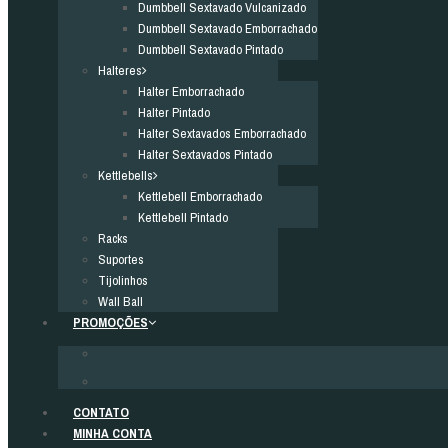
Dumbbell Sextavado Vulcanizado
Dumbbell Sextavado Emborrachado
Dumbbell Sextavado Pintado
Halteres
Halter Emborrachado
Halter Pintado
Halter Sextavados Emborrachado
Halter Sextavados Pintado
Kettlebells
Kettlebell Emborrachado
Kettlebell Pintado
Racks
Suportes
Tijolinhos
Wall Ball
PROMOÇÕES
CONTATO
MINHA CONTA