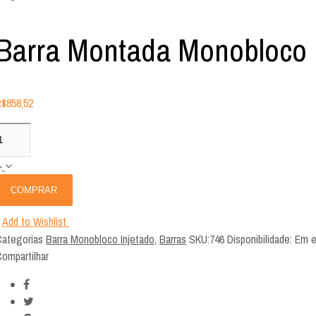
Barra Montada Monobloco 
R$
858,52
COMPRAR
Add to Wishlist
ategorias
Barra Monobloco Injetado
,
Barras
SKU:
746
Disponibilidade
:
Em e
ompartilhar