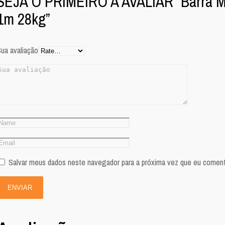
SEJA O PRIMEIRO A AVALIAR “Barra M
1m 28kg”
ua avaliação
Salvar meus dados neste navegador para a próxima vez que eu coment