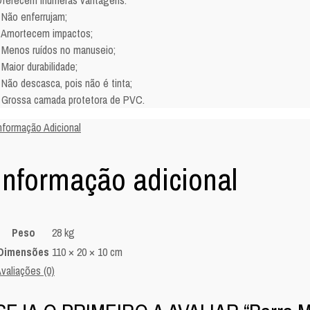
ferecem inúmeras vantagens:
 Não enferrujam;
 Amortecem impactos;
 Menos ruídos no manuseio;
 Maior durabilidade;
 Não descasca, pois não é tinta;
 Grossa camada protetora de PVC.
nformação Adicional
Informação adicional
Peso
28 kg
Dimensões
110 × 20 × 10 cm
valiações (0)