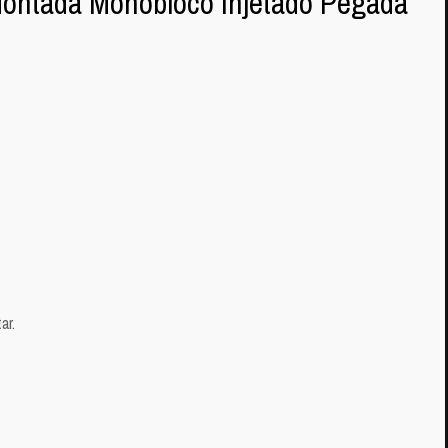
ontada Monobloco Injetado Pegada
ar.