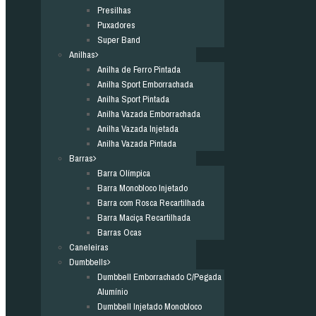
Presilhas
Puxadores
Super Band
Anilhas
Anilha de Ferro Pintada
Anilha Sport Emborrachada
Anilha Sport Pintada
Anilha Vazada Emborrachada
Anilha Vazada Injetada
Anilha Vazada Pintada
Barras
Barra Olímpica
Barra Monobloco Injetado
Barra com Rosca Recartilhada
Barra Maciça Recartilhada
Barras Ocas
Caneleiras
Dumbbells
Dumbbell Emborrachado C/Pegada
Alumínio
Dumbbell Injetado Monobloco