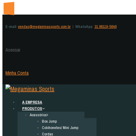
E-mail
:
vendas@megaminassports.com.br
|
WhatsApp
:
31 98119-5649
Acessar
Minha Conta
A EMPRESA
PRODUTOS
Acessórios
Box Jump
Colchonetes/ Mini Jump
Cordas