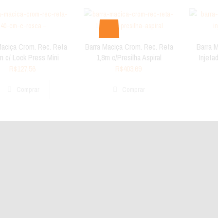
Maciça Crom. Rec. Reta
Barra Maciça Crom. Rec. Reta
Barra 
m c/ Lock Press Mini
1,8m c/Presilha Aspiral
Injet
R$
127,56
R$
403,69
Comprar
Comprar