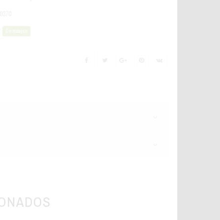
0370
:
Em estoque
IONADOS