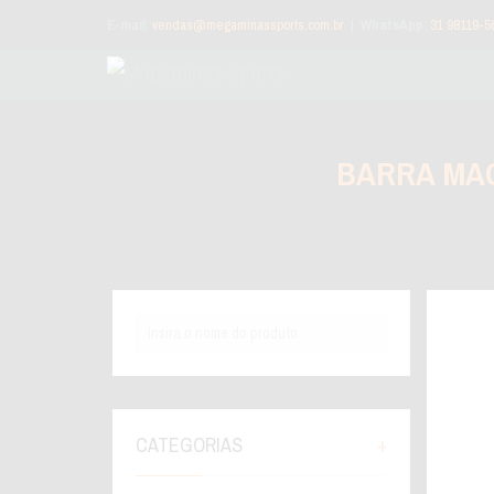
E-mail
:
vendas@megaminassports.com.br
|
WhatsApp
:
31 98119-5
BARRA MAC
CATEGORIAS
+