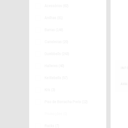
Acessórios
(62)
Anilhas
(91)
Barras
(149)
Caneleiras
(20)
Dumbbells
(243)
Halteres
(40)
INF
Kettlebells
(57)
AVA
Kits
(3)
Piso de Borracha Preto
(12)
Promoções
(0)
Racks
(7)