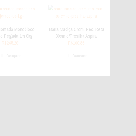
Montada Monobloco
Barra Maciça Crom. Rec. Reta
ado Pegada 1m 8kg
30cm c/Presilha Aspiral
R$
245,29
R$
100,86
Comprar
Comprar