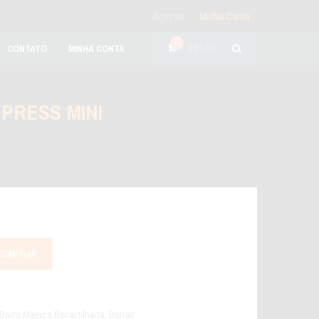
Acessar
Minha Conta
0
R$
0,00
CONTATO
MINHA CONTA
PRESS MINI
COMPRAR
Barra Maciça Recartilhada
,
Barras