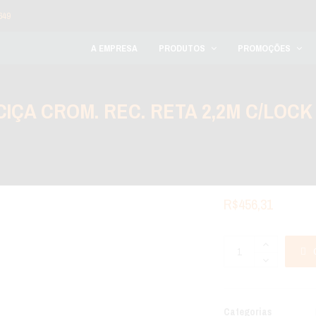
649
A EMPRESA
PRODUTOS
PROMOÇÕES
IÇA CROM. REC. RETA 2,2M C/LOCK 
R$
456,31
Categorias