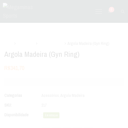
0
Início
Acessórios
Argola Madeira
Argola Madeira (Gyn Ring)
Argola Madeira (Gyn Ring)
R$
341,70
Categorias
Acessórios
,
Argola Madeira
SKU:
217
Disponibilidade
:
Em estoque