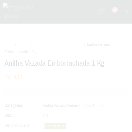
0
Início
Anilhas
Anilha Vazada Emborrachada
Anilha Vazada
Emborrachada 1 Kg
Anilha Vazada Emborrachada 1 Kg
R$
14,13
Categorias
Anilha Vazada Emborrachada
,
Anilhas
SKU:
103
Disponibilidade
:
Fora de Estoque