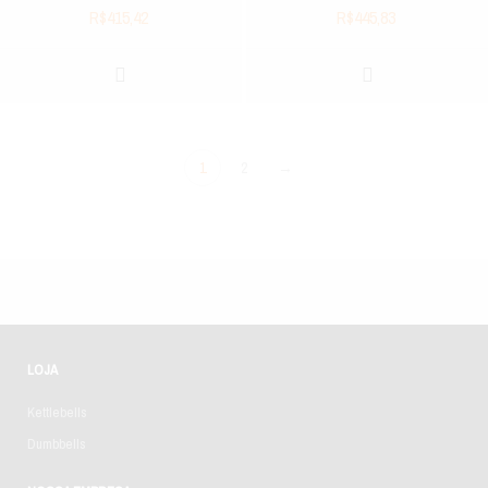
R$
415,42
R$
445,83
1
2
→
LOJA
Kettlebells
Dumbbells